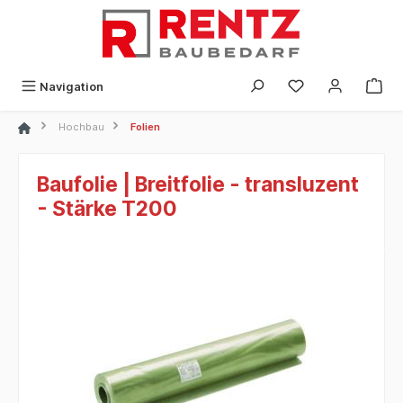
alt springen
Navigation
Hochbau
Folien
Baufolie | Breitfolie - transluzent
- Stärke T200
Bildergalerie überspringen