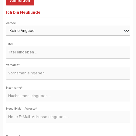
Anmelden
Ich bin Neukunde!
Persönliche Informationen
Anrede
Titel
Vorname*
Nachname*
Neue E-Mail-Adresse*