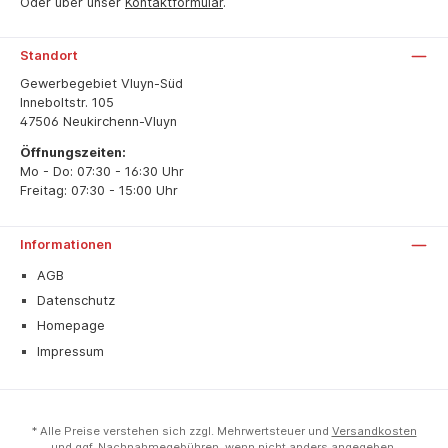
Oder über unser
Kontaktformular
.
Standort
Gewerbegebiet Vluyn-Süd
Inneboltstr. 105
47506 Neukirchenn-Vluyn
Öffnungszeiten:
Mo - Do: 07:30 - 16:30 Uhr
Freitag: 07:30 - 15:00 Uhr
Informationen
AGB
Datenschutz
Homepage
Impressum
* Alle Preise verstehen sich zzgl. Mehrwertsteuer und
Versandkosten
und ggf. Nachnahmegebühren, wenn nicht anders angegeben.