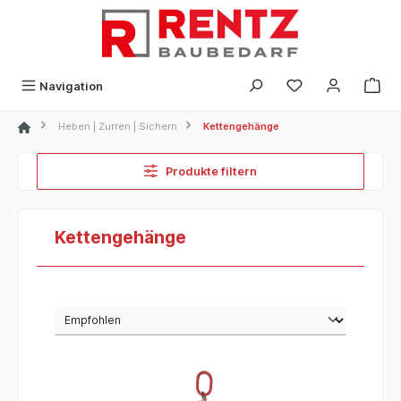
alt springen
Navigation
Heben | Zurren | Sichern
Kettengehänge
Produkte filtern
Kettengehänge